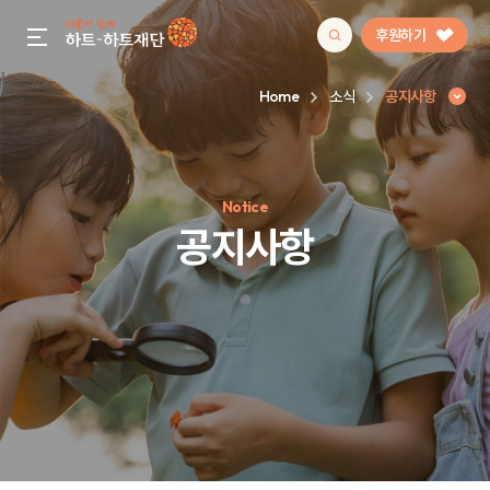
후원하기
gnb menu open
Home
소식
공지사항
인기 키워드
Notice
#정기후원
#하트플레이스
#캠페인
#팬덤후원
공지사항
공지사항