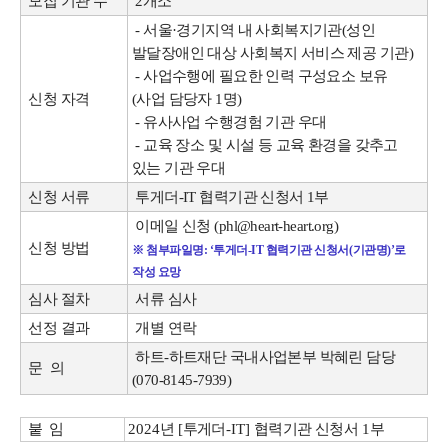
모집 기관 수
2개소
- 서울·경기지역 내 사회복지기관(성인
발달장애인 대상 사회복지 서비스 제공 기관)
- 사업수행에 필요한 인력 구성요소 보유
신청 자격
(사업 담당자 1명)
- 유사사업 수행경험 기관 우대
- 교육 장소 및 시설 등 교육 환경을 갖추고
있는 기관 우대
신청 서류
투게더-IT 협력기관 신청서 1부
이메일 신청 (phl@heart-heart.org)
신청 방법
※ 첨부파일명: ‘투게더-IT 협력기관 신청서(기관명)’로
작성 요망
심사 절차
서류 심사
선정 결과
개별 연락
하트-하트재단 국내사업본부 박혜린 담당
문 의
(070-8145-7939)
붙 임
2
024
년
[
투게더
-IT]
협력기관 신청서
1
부