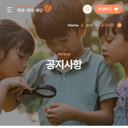
후원하기
gnb menu open
Home
소식
공지사항
인기 키워드
Notice
#정기후원
#하트플레이스
#캠페인
#팬덤후원
공지사항
공지사항