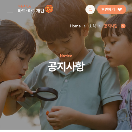
후원하기
gnb menu open
Home
소식
공지사항
인기 키워드
Notice
#정기후원
#하트플레이스
#캠페인
#팬덤후원
공지사항
공지사항