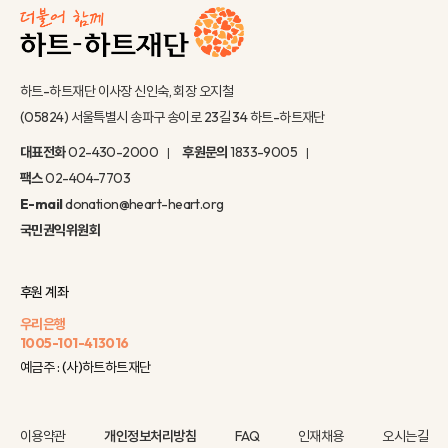
하트-하트재단 이사장 신인숙, 회장 오지철
(05824) 서울특별시 송파구 송이로 23길 34 하트-하트재단
대표전화
02-430-2000
후원문의
1833-9005
팩스
02-404-7703
E-mail
donation@heart-heart.org
국민권익위원회
후원 계좌
우리은행
1005-101-413016
예금주 : (사)하트하트재단
이용약관
개인정보처리방침
FAQ
인재채용
오시는길