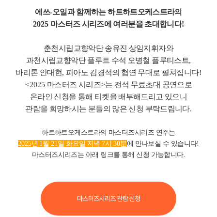
에쓰
-
오일과 함께하는 하트하트오케스트라의
2025
마스터즈 시리즈에 여러분을 초대합니다
!
춘천시립교향악단 송유진 상임지휘자와
과천시립교향악단 플루트 수석 오병철 플루티스트
,
바리톤 안대현
,
피아노 김경석의 협연 무대로 펼쳐집니다
!
<2025
마스터즈 시리즈
>
는 전석 무료초대 공연으로
온라인 신청을 통해 티켓을 배부해드리고 있으니
관람을 희망하시는 분들의 많은 신청 부탁드립니다
.
하트하트오케스트라의 마스터즈시리즈 연주는
2025
년
1
월
21
일 화요일 저녁
7
시
30
분
에 만나보실 수 있습니다
!
마스터즈시리즈는 아래 링크를 통해 신청 가능합니다.
마스터즈시리즈 관람 신청