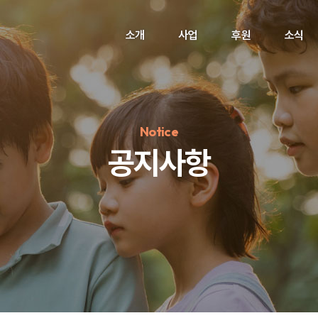
소개
사업
후원
소식
Notice
공지사항
정기후원
#하트플레이스
#캠페인
#팬덤후원