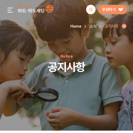
후원하기
gnb menu open
Home
소식
공지사항
인기 키워드
Notice
#정기후원
#하트플레이스
#캠페인
#팬덤후원
공지사항
공지사항