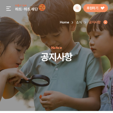
후원하기
gnb menu open
Home
소식
공지사항
인기 키워드
Notice
#정기후원
#하트플레이스
#캠페인
#팬덤후원
공지사항
공지사항