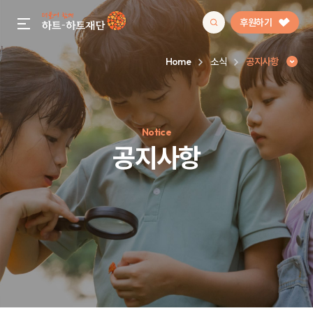
후원하기
gnb menu open
Home
소식
공지사항
인기 키워드
Notice
#정기후원
#하트플레이스
#캠페인
#팬덤후원
공지사항
공지사항