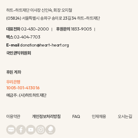
하트-하트재단 이사장 신인숙, 회장 오지철
(05824) 서울특별시 송파구 송이로 23길 34 하트-하트재단
대표전화
02-430-2000
후원문의
1833-9005
팩스
02-404-7703
E-mail
donation@heart-heart.org
국민권익위원회
후원 계좌
우리은행
1005-101-413016
예금주 : (사)하트하트재단
이용약관
개인정보처리방침
FAQ
인재채용
오시는길