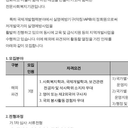
.
전문사회복지기관입니다
(
IAPB)
특히 국제개발협력분야에서 실명예방기구
약칭
의 정회원으로써
저개발국가의 실명예방사업을
활발히 진행하고 있으며 동시에 교육 및 급식지원 등의 지역개발사업을
.
수행하고 있습니다
이에 해외에 파견되어 활동할 열정을 가진 인재를
.
아래와 같이 모집합니다
1.
모집분야
구분
모집
자격요건
인원
1)
국가별
,
,
1.
사회복지학과
국제개발학과
보건관련
운영지
해외
전공자 및 석사학위 소지자 우대
3
명
2)
국가별
2
파견
2.
영어 또는 제
외국어 구사자
운영지
3.
국외 봉사활동 경험자 우대
3)
행정 및
2.
전형과정
. 1
:
가
차 심사
서류전형