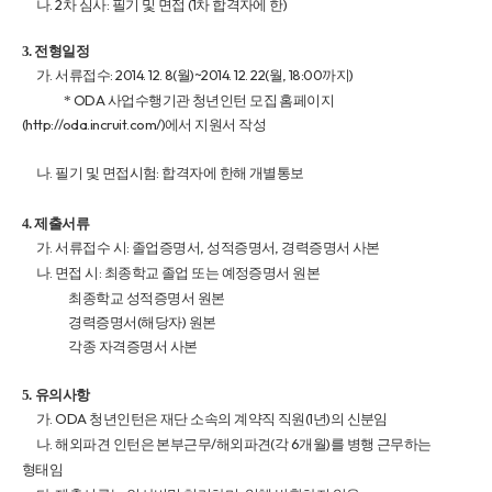
. 2
:
(1
)
나
차 심사
필기 및 면접
차 합격자에 한
3.
전형일정
.
: 2014. 12. 8(
)~2014. 12. 22(
, 18:00
)
가
서류접수
월
월
까지
ODA
*
사업수행기관 청년인턴 모집 홈페이지
(http://oda.incruit.com/)
에서 지원서 작성
.
:
나
필기 및 면접시험
합격자에 한해 개별통보
4.
제출서류
.
:
,
,
가
서류접수 시
졸업증명서
성적증명서
경력증명서 사본
.
:
나
면접 시
최종학교 졸업 또는 예정증명서 원본
최종학교 성적증명서 원본
(
)
경력증명서
해당자
원본
각종 자격증명서 사본
5.
유의사항
. ODA
(1
)
가
청년인턴은 재단 소속의 계약직 직원
년
의 신분임
.
/
(
6
)
나
해외파견 인턴은 본부근무
해외파견
각
개월
를 병행 근무하는
형태임