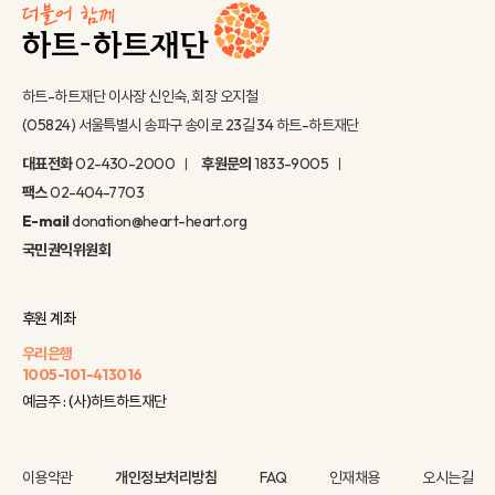
하트-하트재단 이사장 신인숙, 회장 오지철
(05824) 서울특별시 송파구 송이로 23길 34 하트-하트재단
대표전화
02-430-2000
후원문의
1833-9005
팩스
02-404-7703
E-mail
donation@heart-heart.org
국민권익위원회
후원 계좌
우리은행
1005-101-413016
예금주 : (사)하트하트재단
이용약관
개인정보처리방침
FAQ
인재채용
오시는길