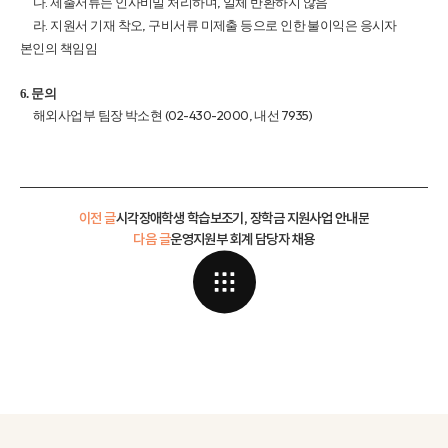
.
,
다
제출서류는 인사비밀 처리하며
일체 반환하지 않음
.
,
라
지원서 기재 착오
구비서류 미제출 등으로 인한 불이익은 응시자
본인의 책임임
6.
문의
(02-430-2000,
7935)
해외사업부 팀장 박소현
내선
이전 글
시각장애학생 학습보조기, 장학금 지원사업 안내문
다음 글
운영지원부 회계 담당자 채용