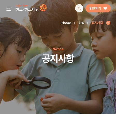
후원하기
gnb menu open
Home
소식
공지사항
인기 키워드
Notice
#정기후원
#하트플레이스
#캠페인
#팬덤후원
공지사항
공지사항