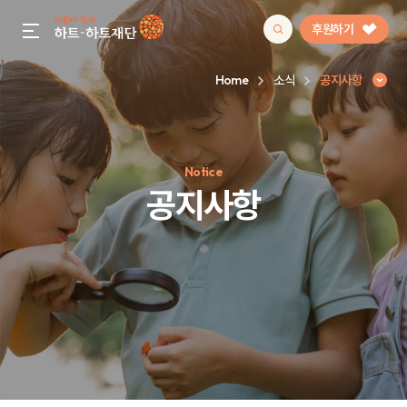
후원하기
gnb menu open
Home
소식
공지사항
인기 키워드
Notice
#정기후원
#하트플레이스
#캠페인
#팬덤후원
공지사항
공지사항