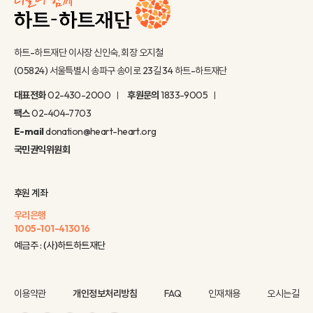
하트-하트재단 이사장 신인숙, 회장 오지철
(05824) 서울특별시 송파구 송이로 23길 34 하트-하트재단
대표전화
02-430-2000
후원문의
1833-9005
팩스
02-404-7703
E-mail
donation@heart-heart.org
국민권익위원회
후원 계좌
우리은행
1005-101-413016
예금주 : (사)하트하트재단
이용약관
개인정보처리방침
FAQ
인재채용
오시는길