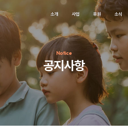
소개
사업
후원
소식
Notice
공지사항
정기후원
#하트플레이스
#캠페인
#팬덤후원