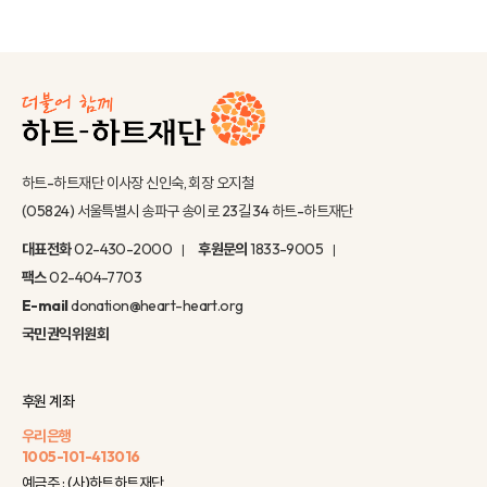
하트-하트재단 이사장 신인숙, 회장 오지철
(05824) 서울특별시 송파구 송이로 23길 34 하트-하트재단
대표전화
02-430-2000
후원문의
1833-9005
팩스
02-404-7703
E-mail
donation@heart-heart.org
국민권익위원회
후원 계좌
우리은행
1005-101-413016
예금주 : (사)하트하트재단