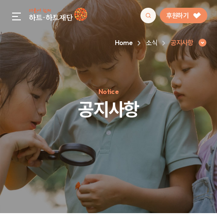
후원하기
gnb menu open
Home
소식
공지사항
인기 키워드
Notice
#정기후원
#하트플레이스
#캠페인
#팬덤후원
공지사항
공지사항