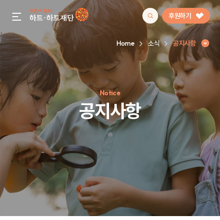
후원하기
gnb menu open
Home
소식
공지사항
인기 키워드
Notice
#정기후원
#하트플레이스
#캠페인
#팬덤후원
공지사항
공지사항