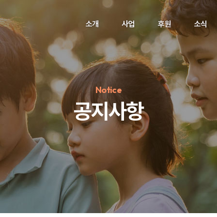
소개
사업
후원
소식
Notice
공지사항
정기후원
#하트플레이스
#캠페인
#팬덤후원