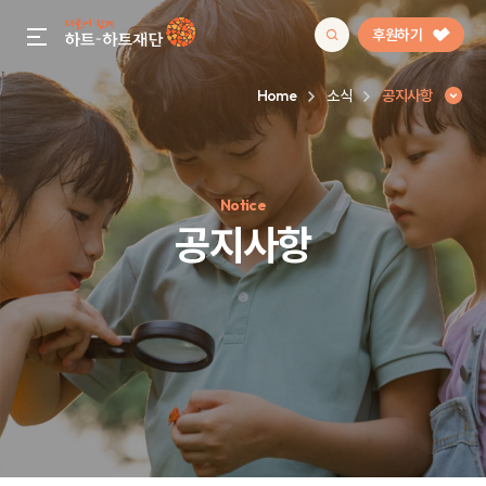
후원하기
gnb menu open
Home
소식
공지사항
인기 키워드
Notice
#정기후원
#하트플레이스
#캠페인
#팬덤후원
공지사항
공지사항