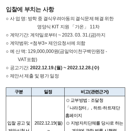
입찰에 부치는 사항
○
사 업 명
:
방학 중 결식우려아동의 결식문제 해결 위한
영양식
KIT
지원
「
가온
」
11
차
○
계약기간
:
계약일로부터
~ 2023. 03. 31.(
금
)
까지
○
계약범위
: <
첨부
3>
제안요청서에 의함
○
예 산 액
: 129,000,000
원
(
금일억이천구백만원정
-
VAT
포함
)
○
공고기간
:
2022.12.19.(
월
) ~ 2022.12.28.(
수
)
○
제안서 제출 및 평가 일정
구분
일정
비고
(
관련근거
)
교부방법
:
조달청
◎
「
나라장터
」
,
하트
-
하트재단
홈페이지
입찰 공고 및
2022.12.19(
월
)
지방자치단체를 당사로 하는
◎
제안신청서
~
계약에 관한 법률 시행령