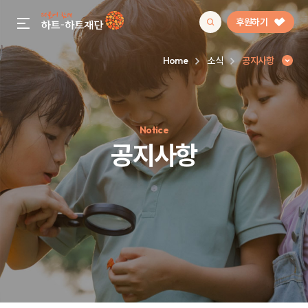
후원하기
gnb menu open
Home
소식
공지사항
인기 키워드
Notice
#정기후원
#하트플레이스
#캠페인
#팬덤후원
공지사항
공지사항