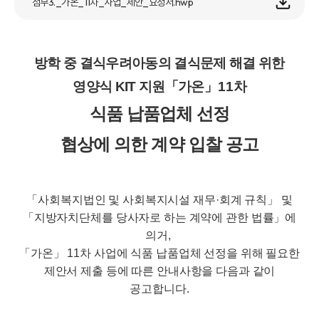
첨부3._가온_11차_사업_제안_요청서.hwp
방학 중 결식우려아동의 결식문제 해결 위한
영양식
KIT
지원
「
가온
」
11
차
식품 납품업체 선정
협상에 의한 계약 입찰 공고
「
사회복지법인 및 사회복지시설 재무
·
회계 규칙
」
및
「
지방자치단체를 당사자로 하는 계약에 관한 법률
」
에
의거
,
「
가온
」
11
차 사업에 식품 납품업체 선정을 위해 필요한
제안서 제출 등에 따른 안내사항을 다음과 같이
공고합니다
.