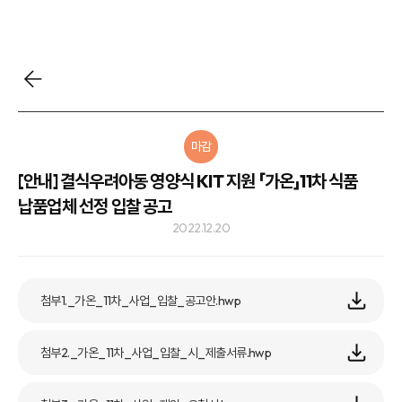
마감
[안내] 결식우려아동 영양식 KIT 지원 「가온」11차 식품
납품업체 선정 입찰 공고
2022.12.20
첨부1._가온_11차_사업_입찰_공고안.hwp
첨부2._가온_11차_사업_입찰_시_제출서류.hwp