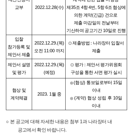
교부
2022.12.28(
수
)
제
35
조
4
항
4
번
, 5
항
6
조 협상에
의한 계약
(
긴급
)
건으로
제출 마감일의 전날부터
기산하여 공고기간
10
일로 진행
입찰
2022.12.29.(
목
)
제출방법
:
나라장터 입찰서
◎
참가등록 및
오전
11:00
까지
제출
제안서 제출
제안서 설명
2022.12.29.(
목
)
평가
:
제안서 평가위원회
◎
및 평가
(
예정
)
구성을 통한 서면 평가 실시
(
협상
)
통보일로부터
15
일
◎
협상 및
이내
2023. 1
월 중
계약체결
(
계약
)
협상 성립 후
10
일
◎
이내
○
본 공고에 대해 자세한 내용은 첨부
1
과 나라장터 내
공고에서 확인 바랍니다
.