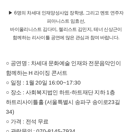
▶
6
명의 차세대 인재양성사업 장학생
,
그리고 멘토 연주자
피아니스트 임효선
,
바이올리니스트 김다미
,
첼리스트 김민지
,
테너 신상근이
함께하는 리사이틀 공연에 많은 관심과 참여 바랍니다
.
○
공연명
:
차세대 문화예술 인재와 전문음악인이
함께하는 H 라이징 콘서트
○
일정
: 1
월
20
일
16:00~17:30
○
장
소
:
사회복지법인 하트
-
하트재단 지하
1
층
하트리사이틀홀
(
서울특별시 송파구 송이로
23
길
34)
○
가
격
:
전석 무료
○
관람문의
: 070-8145-7934