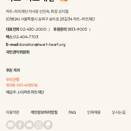
하트-하트재단 이사장 신인숙, 회장 오지철
(05824) 서울특별시 송파구 송이로 23길 34 하트-하트재단
대표전화
02-430-2000
후원문의
1833-9005
팩스
02-404-7703
E-mail
donation@heart-heart.org
국민권익위원회
후원 계좌
우리은행
1005-101-413016
예금주 : (사)하트하트재단
이용약관
개인정보처리방침
FAQ
인재채용
오시는길