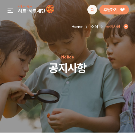
후원하기
gnb menu open
Home
소식
공지사항
인기 키워드
Notice
#정기후원
#하트플레이스
#캠페인
#팬덤후원
공지사항
공지사항