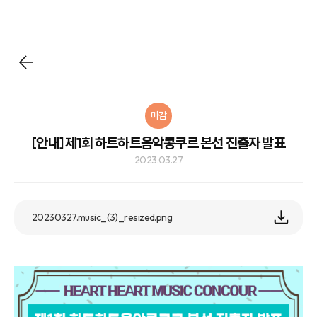
마감
[안내] 제1회 하트하트음악콩쿠르 본선 진출자 발표
2023.03.27
20230327.music_(3)_resized.png