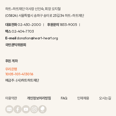
하트-하트재단 이사장 신인숙, 회장 오지철
(05824) 서울특별시 송파구 송이로 23길 34 하트-하트재단
대표전화
02-430-2000
후원문의
1833-9005
팩스
02-404-7703
E-mail
donation@heart-heart.org
국민권익위원회
후원 계좌
우리은행
1005-101-413016
예금주 : (사)하트하트재단
이용약관
개인정보처리방침
FAQ
인재채용
오시는길