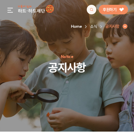
후원하기
gnb menu open
Home
소식
공지사항
인기 키워드
Notice
#정기후원
#하트플레이스
#캠페인
#팬덤후원
공지사항
공지사항