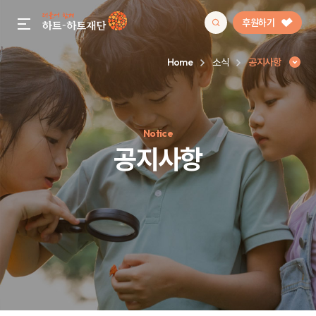
후원하기
gnb menu open
Home
소식
공지사항
인기 키워드
Notice
#정기후원
#하트플레이스
#캠페인
#팬덤후원
공지사항
공지사항