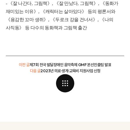
-
《
잘 나간다
,
그림책
》
,
《
잘 만났다
,
그림책
》
,
《
동화가
재미있는 이유
》
,
《
캐릭터는 살아있다
》
등의 평론서와
《
용감한 꼬마 생쥐
》
,
《
두로크 강을 건너서
》
,
《
나의
사직동
》
등 다수의 동화책과 그림책 출간
이전 글
제7회 전국 발달장애인 음악축제 GMF 본선진출팀 발표
다음 글
2023년 의료·생계·교육비 지원사업 신청