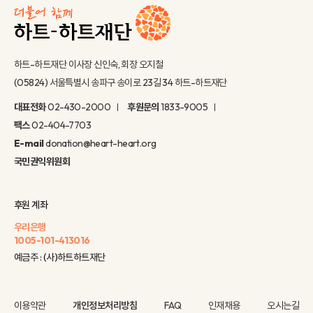
하트-하트재단 이사장 신인숙, 회장 오지철
(05824) 서울특별시 송파구 송이로 23길 34 하트-하트재단
대표전화
02-430-2000
후원문의
1833-9005
팩스
02-404-7703
E-mail
donation@heart-heart.org
국민권익위원회
후원 계좌
우리은행
1005-101-413016
예금주 : (사)하트하트재단
이용약관
개인정보처리방침
FAQ
인재채용
오시는길