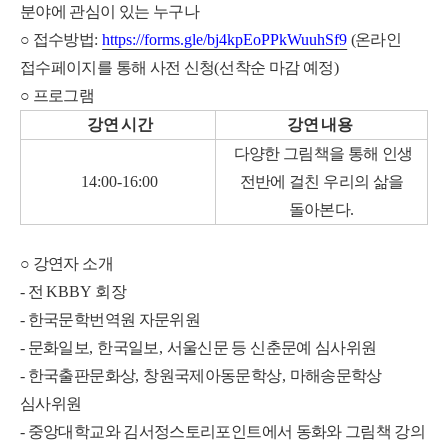
분야에 관심이 있는 누구나
○
접수방법
:
https://forms.gle/bj4kpEoPPkWuuhSf9
(온라인
접수페이지를 통해 사전 신청
(
선착순 마감 예정)
○
프로그램
강연 시간
강연 내용
다양한 그림책을 통해 인생
14:00-16:00
전반에 걸친 우리의 삶을
돌아본다
.
○
강연자 소개
- 전
KBBY
회장
-
한국문학번역원 자문위원
-
문화일보
,
한국일보
,
서울신문 등 신춘문예 심사위원
-
한국출판문화상
,
창원국제아동문학상
,
마해송문학상
심사위원
-
중앙대학교와 김서정스토리포인트에서 동화와 그림책 강의