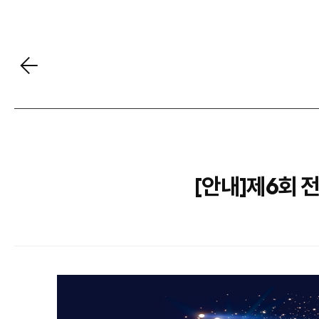
[안내]제6회 