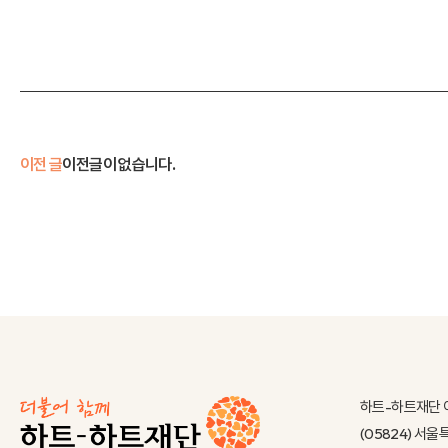
이전 글
이전글이 없습니다.
하트-하트재단 
(05824) 서