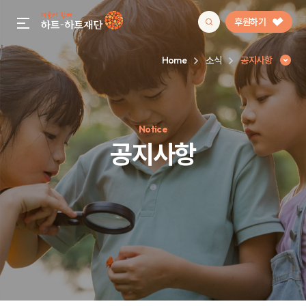
후원하기
gnb menu open
Home
소식
공지사항
인기 키워드
Notice
#정기후원
#하트플레이스
#캠페인
#팬덤후원
공지사항
공지사항