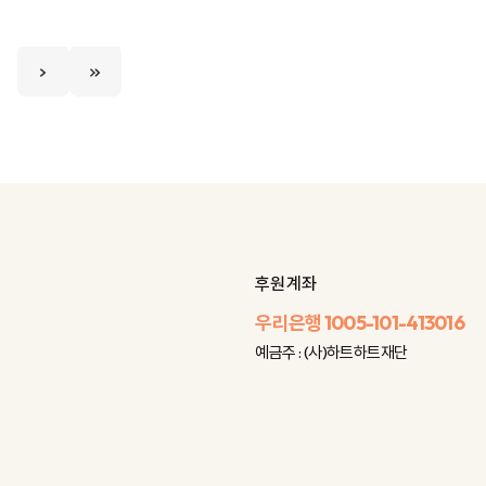
후원 계좌
우리은행
1005-101-413016
예금주 : (사)하트하트재단