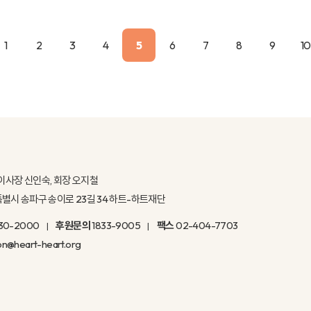
1
2
3
4
5
6
7
8
9
10
이사장 신인숙, 회장 오지철
울특별시 송파구 송이로 23길 34 하트-하트재단
30-2000
후원문의
1833-9005
팩스
02-404-7703
on@heart-heart.org