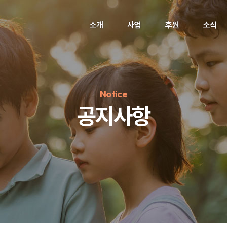
소개
사업
후원
소식
Notice
공지사항
정기후원
#하트플레이스
#캠페인
#팬덤후원