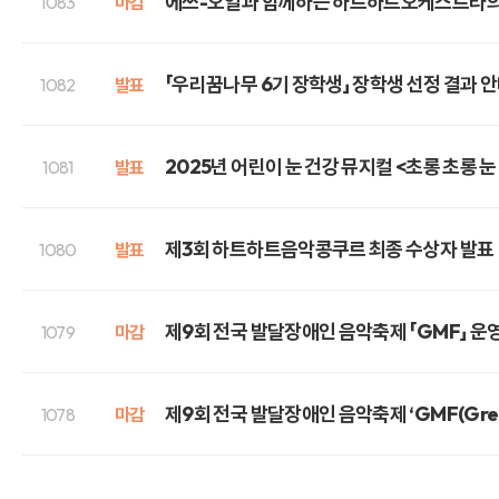
에쓰-오일과 함께하는 하트하트오케스트라의 마스
1083
마감
「우리꿈나무 6기 장학생」 장학생 선정 결과 
1082
발표
2025년 어린이 눈 건강 뮤지컬 <초롱 초롱 눈
1081
발표
제3회 하트하트음악콩쿠르 최종 수상자 발표
1080
발표
제9회 전국 발달장애인 음악축제 「GMF」 운
1079
마감
제9회 전국 발달장애인 음악축제 ‘GMF(Great 
1078
마감