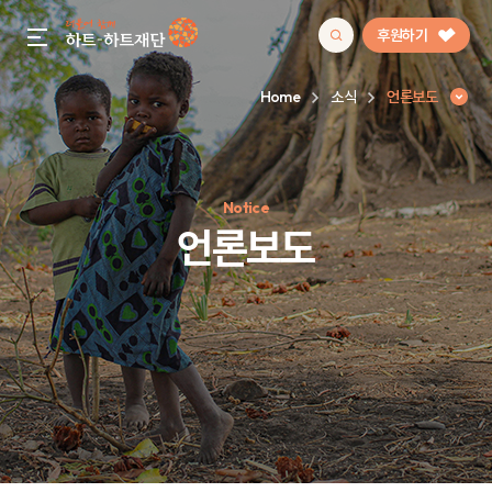
후원하기
gnb menu open
Home
소식
언론보도
인기 키워드
Notice
#정기후원
#하트플레이스
#캠페인
#팬덤후원
언론보도
언론보도