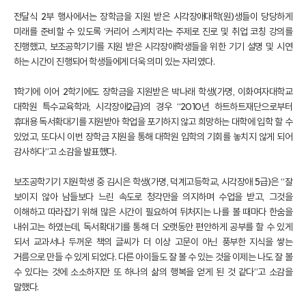
전달식 2부 행사에서는 장학금을 지원 받은 시각장애대학(원)생들이 당당하게
미래를 준비할 수 있도록 ‘커리어 스케치’라는 주제로 진로 및 취업 코칭 강의를
진행했고, 보조공학기기를 지원 받은 시각장애학생들을 위한 기기 설명 및 시연
하는 시간이 진행되어 학생들에게 더욱 의미 있는 자리였다.
1학기에 이어 2학기에도 장학금을 지원받은 박나래 학생(가명, 이화여자대학교
대학원 특수교육학과, 시각장애2급)의 경우 “2010년 하트하트재단으로부터
휴대용 독서확대기를 지원받아 학업을 포기하지 않고 희망하는 대학에 입학 할 수
있었고, 또다시 이번 장학금 지원을 통해 대학원 입학의 기회를 놓치지 않게 되어
감사하다”고 소감을 발표했다.
보조공학기기 지원학생 중 김시은 학생(가명, 덕계고등학교, 시각장애 5급)은 “잘
보이지 않아 남들보다 느린 속도로 청각만을 의지하며 수업을 받고, 그것을
이해하고 따라잡기 위해 많은 시간이 필요하여 뒤처지는 나를 볼 때마다 한숨을
내쉬고는 하였는데, 독서확대기를 통해 더 오랫동안 편안하게 공부를 할 수 있게
되서 교과서나 두꺼운 책의 글씨가 더 이상 고문이 아닌 풍부한 지식을 쌓는
거름으로 만들 수 있게 되었다. 다른 아이들도 잘 볼 수 있는 것을 이제는 나도 잘 볼
수 있다는 것에 소소하지만 또 하나의 삶의 행복을 얻게 된 것 같다”고 소감을
말했다.