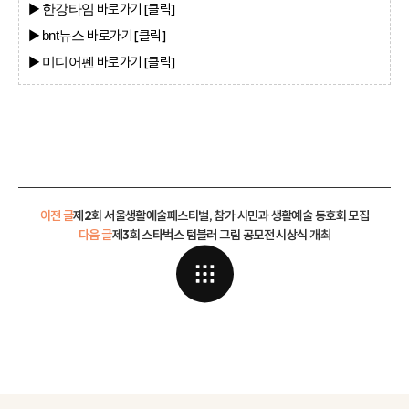
▶
바로가기 [클
릭]
한강타임
▶
바로가기 [클
릭]
bnt뉴스
▶
바로가기 [클
릭]
미디어펜
이전 글
제2회 서울생활예술페스티벌, 참가 시민과 생활예술 동호회 모집
다음 글
제3회 스타벅스 텀블러 그림 공모전 시상식 개최