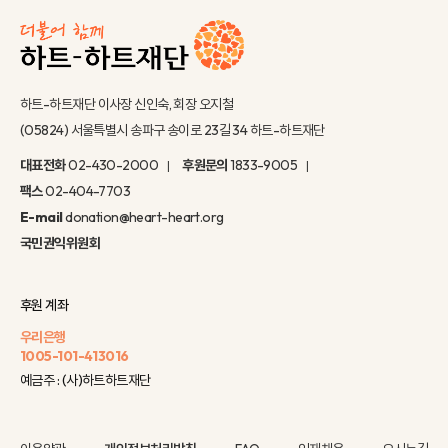
하트-하트재단 이사장 신인숙, 회장 오지철
(05824) 서울특별시 송파구 송이로 23길 34 하트-하트재단
대표전화
02-430-2000
후원문의
1833-9005
팩스
02-404-7703
E-mail
donation@heart-heart.org
국민권익위원회
후원 계좌
우리은행
1005-101-413016
예금주 : (사)하트하트재단