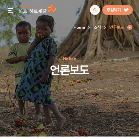
후원하기
gnb menu open
Home
소식
언론보도
인기 키워드
Notice
#정기후원
#하트플레이스
#캠페인
#팬덤후원
언론보도
언론보도