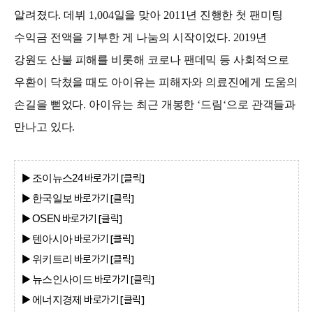
알려졌다. 데뷔 1,004일을 맞아 2011년 진행한 첫 팬미팅
수익금 전액을 기부한 게 나눔의 시작이었다. 2019년
강원도 산불 피해를 비롯해 코로나 팬데믹 등 사회적으로
우환이 닥쳤을 때도 아이유는 피해자와 의료진에게 도움의
손길을 뻗었다. 아이유는 최근 개봉한 ‘드림‘으로 관객들과
만나고 있다.
▶
바로가기 [클
릭]
조이뉴스24
▶
바로가기 [클
릭]
한국일보
▶
바로가기 [클
릭]
OSEN
▶
바로가기 [클
릭]
텐아시아
▶
바로가기 [클
릭]
위키트리
▶
바로가기 [클
릭]
뉴스인사이드
▶
바로가기 [클
릭]
에너지경제