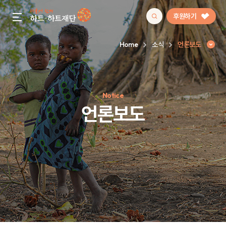
후원하기
gnb menu open
Home
소식
언론보도
인기 키워드
Notice
#정기후원
#하트플레이스
#캠페인
#팬덤후원
언론보도
언론보도