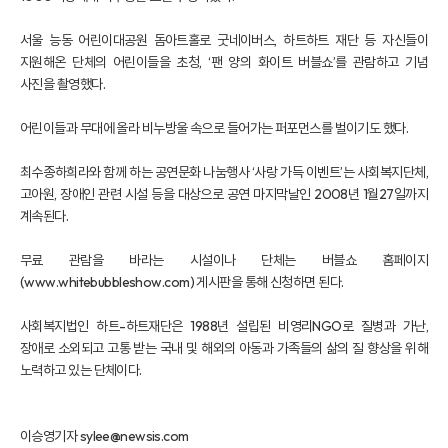
서울 능동 어린이대공원
돔아트홀
로 굿네이버스, 하트하트 재단 등 자신들이
지원해온 단체의 어린이들을 초청, ‘팬 양의 화이트 버블쇼’를 관람하고 기념
사진을 촬영했다.
어린이들과 무대에 올라 비누방울 속으로 들어가는 퍼포먼스를 벌이기도 했다.
최수종·하희라와 함께 하는 공연문화 나눔행사 ‘사랑 가득 이벤트’는 사회복지단체,
고아원, 장애인 관련 시설 등을 대상으로 공연 마지막날인 2008년 1월27일까지
계속된다.
무료 관람을 바라는 시설이나 단체는 버블쇼 홈페이지
(www.whitebubbleshow.com) 게시판을 통해 신청하면 된다.
사회복지법인 하트-하트재단은 1988년 설립된 비영리NGO로 질병과 가난,
장애로 소외되고 고통 받는 국내 및 해외의 아동과 가족들의 삶의 질 향상을 위해
노력하고 있는 단체이다.
이승영기자 sylee@newsis.com