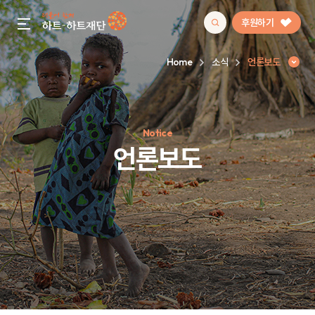
후원하기
gnb menu open
Home
소식
언론보도
인기 키워드
Notice
#정기후원
#하트플레이스
#캠페인
#팬덤후원
언론보도
언론보도