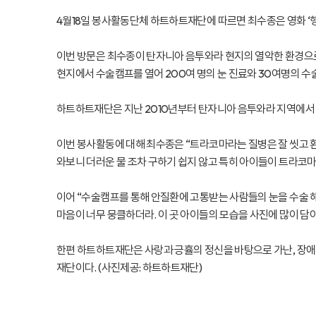
4월18일 봉사활동단체 하트하트재단에 따르면 최수종은 영화 ‘
이번 방문은 최수종이 탄자니아 음투와라 현지의 열악한 환경으로
현지에서 수술캠프를 열어 200여 명의 눈 진료와 30여명의 수
하트하트재단은 지난 2010년부터 탄자니아 음투와라 지역에서 
이번 봉사활동에 대해 최수종은 “트라코마라는 질병은 잘 씻고 환
와보니 더러운 물 조차 구하기 쉽지 않고 특히 아이들이 트라코마에
이어 “수술캠프를 통해 안질환에 고통받는 사람들의 눈을 수술 해
마음이 너무 뭉클하더라. 이 곳 아이들의 모습을 사진에 많이 담
한편 하트하트재단은 사랑과 긍휼의 정신을 바탕으로 가난, 장애,
재단이다. (사진제공: 하트하트재단)