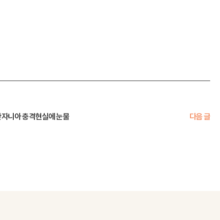
 탄자니아 충격현실에 눈물
다음 글