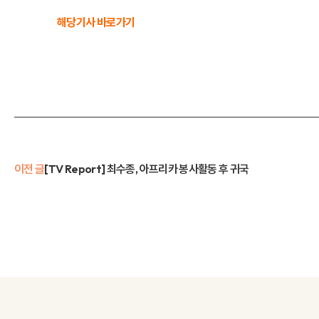
해당기사 바로가기
이전 글
[TV Report] 최수종, 아프리카 봉사활동 후 귀국