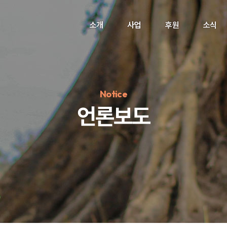
소개
사업
후원
소식
Notice
언론보도
정기후원
#하트플레이스
#캠페인
#팬덤후원