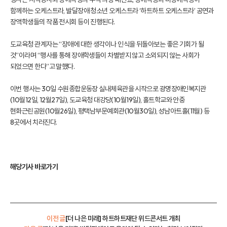
함께하는 오케스트라, 발달장애 청소년 오케스트라 ‘하트하트 오케스트라’ 공연과
장액학생들의 작품 전시회 등이 진행된다.
도교육청 관계자는 “장애에 대한 생각이나 인식을 뒤돌아보는 좋은 기회가 될
것”이라며 “행사를 통해 장애학생들이 차별받지 않고 소외되지 않는 사회가
되었으면 한다”고 말했다.
이번 행사는 30일 수원종합운동장 실내체육관을 시작으로 광명장애인복지관
(10월12일, 12월27일), 도교육청 대강당(10월19일), 홀트학교와 안중
현화근린공원(10월26일), 평택남부문예회관(10월30일), 성남아트홀(11월) 등
8곳에서 치러진다.
해당기사 바로가기
이전 글
[더 나은 미래] 하트하트재단 위드콘서트 개최