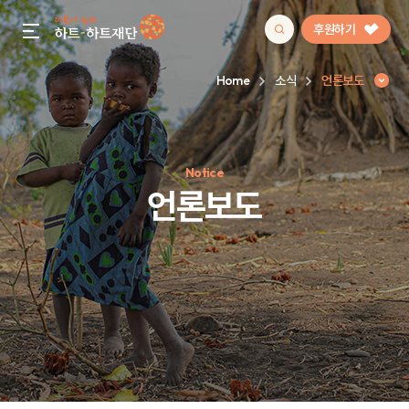
후원하기
gnb menu open
Home
소식
언론보도
인기 키워드
Notice
#정기후원
#하트플레이스
#캠페인
#팬덤후원
언론보도
언론보도