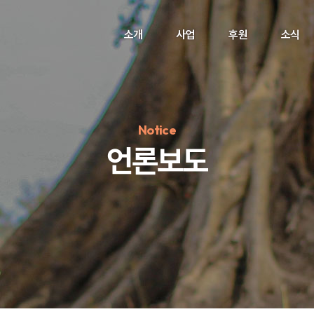
소개
사업
후원
소식
Notice
언론보도
정기후원
#하트플레이스
#캠페인
#팬덤후원