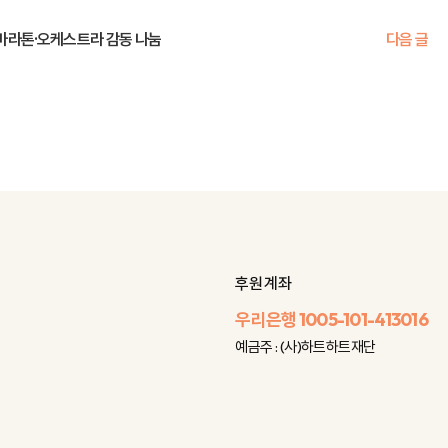
 마라톤·오케스트라 감동 나눔
다음 글
후원 계좌
우리은행
1005-101-413016
예금주 : (사)하트하트재단