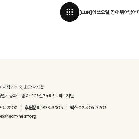
[EBN] 에쓰오일, 장애 뛰어넘어
이사장 신인숙, 회장 오지철
울특별시 송파구 송이로 23길 34 하트-하트재단
30-2000
후원문의
1833-9005
팩스
02-404-7703
on@heart-heart.org