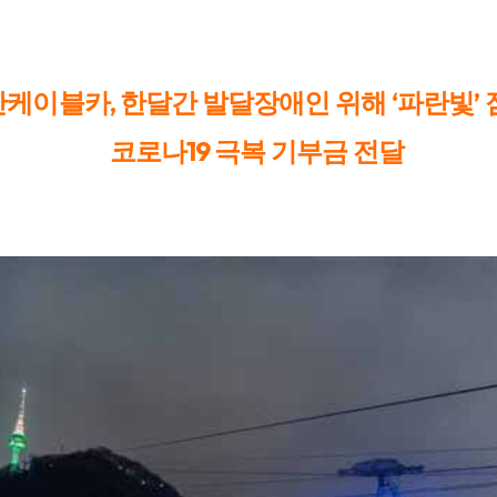
,
‘
’
산케이블카
한달간 발달장애인 위해
파란빛
19
코로나
극복 기부금 전달