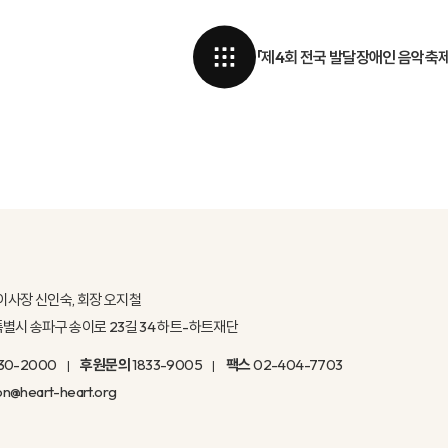
「제4회 전국 발달장애인 음악축제 G
이사장 신인숙, 회장 오지철
울특별시 송파구 송이로 23길 34 하트-하트재단
30-2000
후원문의
1833-9005
팩스
02-404-7703
on@heart-heart.org