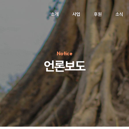
소개
사업
후원
소식
Notice
언론보도
정기후원
#하트플레이스
#캠페인
#팬덤후원