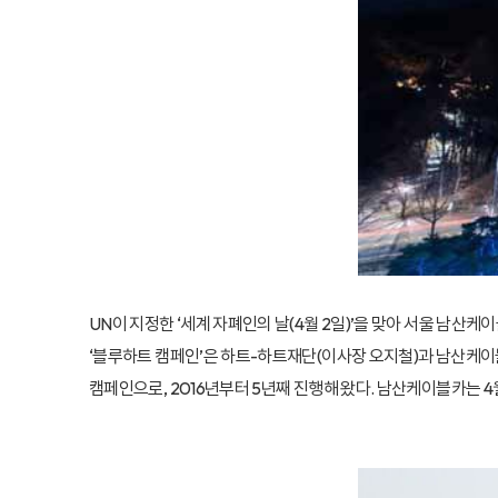
UN이 지정한 ‘세계 자폐인의 날(4월 2일)’을 맞아 서울 남산
‘블루하트 캠페인’은 하트-하트재단(이사장 오지철)과 남산케
캠페인으로, 2016년부터 5년째 진행해 왔다. 남산케이블카는 