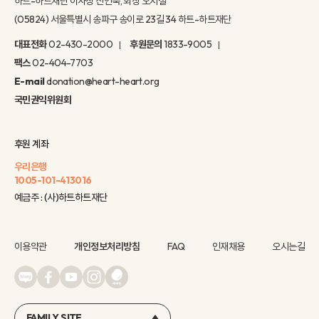
하트-하트재단 이사장 신인숙, 회장 오지철
(05824) 서울특별시 송파구 송이로 23길 34 하트-하트재단
대표전화
02-430-2000
후원문의
1833-9005
팩스
02-404-7703
E-mail
donation@heart-heart.org
국민권익위원회
후원 계좌
우리은행
1005-101-413016
예금주 : (사)하트하트재단
이용약관
개인정보처리방침
FAQ
인재채용
오시는길
FAMILY SITE