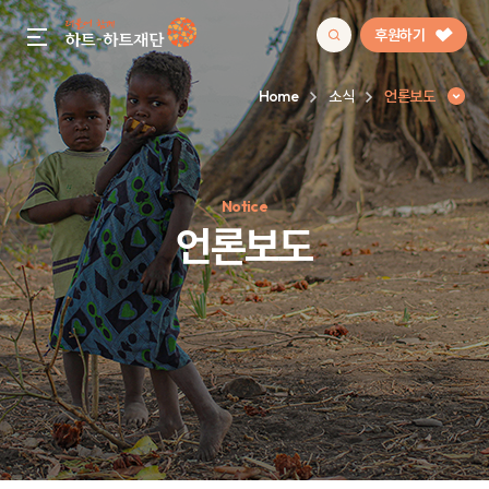
후원하기
gnb menu open
Home
소식
언론보도
인기 키워드
Notice
#정기후원
#하트플레이스
#캠페인
#팬덤후원
언론보도
언론보도