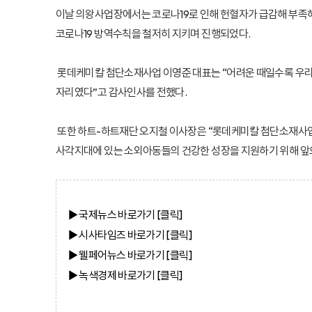
이날 의왕사업장에서는 코로나19로 인해 헌혈자가 급감해 부족해
코로나19 방역수칙을 철저히 지키며 진행되었다.
롯데케미칼 첨단소재사업 이영준 대표는 “어려운 때일수록 우리 
자리였다”고 감사인사를 전했다.
또한 하트-하트재단 오지철 이사장은 “롯데케미칼 첨단소재사업을
사각지대에 있는 소외아동들의 건강한 성장을 지원하기 위해 앞으
▶ 국제뉴스
바로가기 [클
릭]
▶ 시사타임즈
바로가기 [클
릭]
▶ 웰페어뉴스
바로가기 [클
릭]
▶ 녹색경제
바로가기 [클
릭]