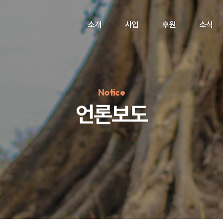
소개
사업
후원
소식
Notice
언론보도
정기후원
#하트플레이스
#캠페인
#팬덤후원