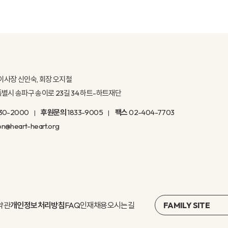
이사장 신인숙, 회장 오지철
울특별시 송파구 송이로 23길 34 하트-하트재단
30-2000
후원문의
1833-9005
팩스
02-404-7703
on@heart-heart.org
약관
개인정보처리방침
FAQ
인재채용
오시는길
FAMILY SITE