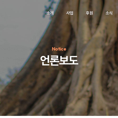
소개
사업
후원
소식
Notice
언론보도
정기후원
#하트플레이스
#캠페인
#팬덤후원