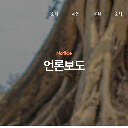
소개
사업
후원
소식
Notice
언론보도
정기후원
#하트플레이스
#캠페인
#팬덤후원