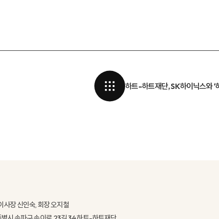
하트-하트재단, SK하이닉스와 ‘
이사장 신인숙, 회장 오지철
울특별시 송파구 송이로 23길 34 하트-하트재단