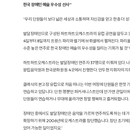
한국 장애인 예술 우수성 선사”
“우리 단원들이 보다 넓은 세상과 소통하며 자신감을 얻고 한층 더 
발달장애인으로 구성된 하트하트오케스트라의 유럽 공연을 앞두고 오지
4일부터 8일까지 프랑스 파리와 벨기에 브뤼셀에서 펼쳐진다. 파리올
수준 높은 연주로 한국 장애인 예술의 우수성을 알리는 기회가 될 것”
하트하트오케스트라는 발달장애인 연주자 37명으로 이뤄져 있다. 나이
왕립음악원과 한국문화원 등 4곳에서 진행한다. 안두현 지휘자의 지휘로
클래식의 본고장 유럽으로 처음 떠나는 이번 여정에 단원들은 한껏 기대
연습하고 있답니다. 단 한 명뿐인 퍼커셔니스트인데 안 가면 큰일이
단원들이 연습하거나 무대에 올라가면 정말 행복하고 즐거워합니다. 그
장애인 중에서도 발달장애인은 음악을 가르쳐 연주하도록 하는 데 가장
확장하기 위해 2006년에 오케스트라를 창단했습니다. 창단 초기에는
있어 가능한 일이었지요.”