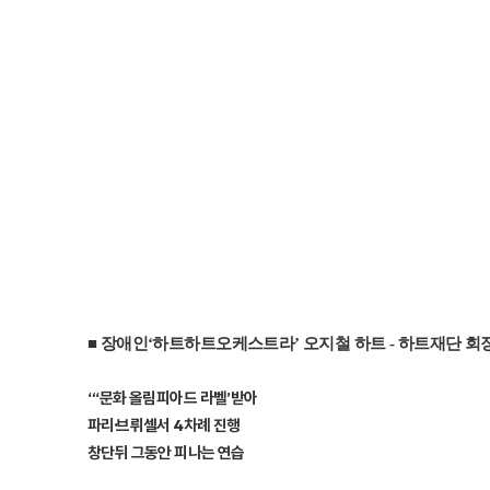
■ 장애인‘하트하트오케스트라’ 오지철 하트 - 하트재단 회
“‘문화 올림피아드 라벨’받아
파리·브뤼셀서 4차례 진행
창단뒤 그동안 피나는 연습