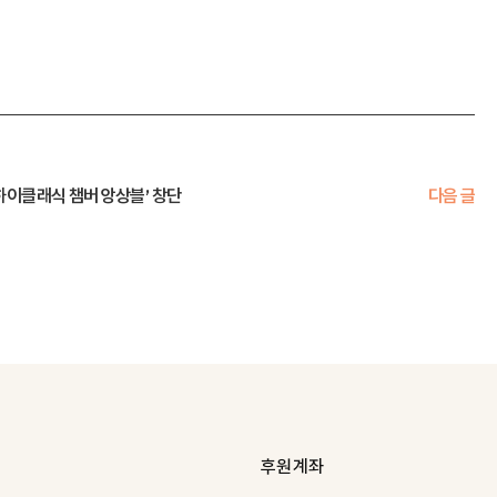
하이클래식 챔버 앙상블’ 창단
다음 글
후원 계좌