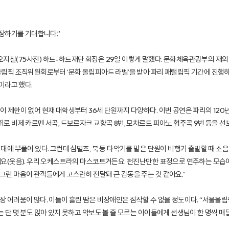
성장하기를 기대합니다.”
철(75·사진) 하트-하트재단 회장은 29일 이렇게 말했다. 문화체육관광부의 재외
림픽 조직위원회로부터 ‘문화 올림피아드 라벨’을 받아 파리 패럴림픽 기간에 진행하
이라고 했다.
 제한이 없어 현재 대학생부터 36세 단원까지 다양하다. 이번 공연은 파리의 120년
 비제 카르멘 서곡, 드보르자크 교향곡 8번, 모차르트 피아노 협주곡 9번 등을 선
에 부풀어 있다. 그런데 심벌즈, 북 등 타악기를 맡은 단원이 비행기 출발할 때 소음
에요(웃음). 우리 오케스트라의 마스코트거든요. 천진난만한 표정으로 연주하는 모습
런 마음이 관객들에게 고스란히 전달돼 큰 감동을 주는 것 같아요.”
 어려움이 많다. 이들이 흘린 땀은 비장애인은 짐작할 수 없을 정도이다. “서울올림
 단 몇 분도 앉아 있지 못하고 악보도 볼 줄 모르는 아이들에게 선생님이 한 명씩 