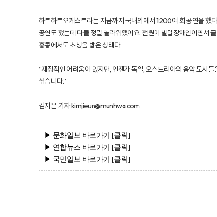
하트하트오케스트라는 지금까지 국내외에서 1200여 회 공연을 했다. 
공연도 했는데 다들 정말 놀라워했어요. 전원이 발달장애인이면서 클래
홍콩에서도 초청을 받은 상태다.
“재정적인 어려움이 있지만, 언젠가 독일, 오스트리아의 음악 도시들
싶습니다.”
김지은 기자 kimjieun@munhwa.com
▶ 문화일보
바로가기 [클
릭]
▶ 연합뉴스
바로가기 [클
릭]
▶ 국민일보
바로가기 [클
릭]