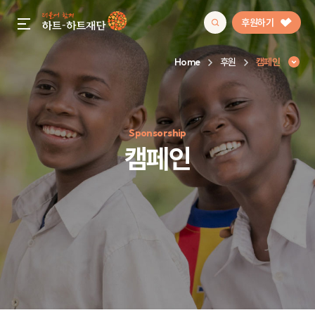
후원하기
gnb menu open
Home
후원
캠페인
인기 키워드
Sponsorship
#정기후원
#하트플레이스
#캠페인
#팬덤후원
캠페인
캠페인