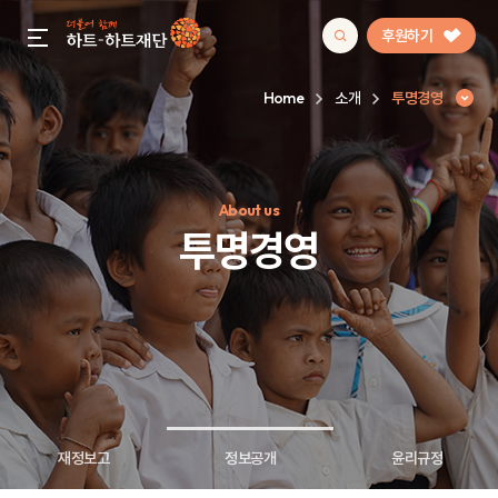
후원하기
gnb menu open
Home
소개
투명경영
인기 키워드
About us
#정기후원
#하트플레이스
#캠페인
#팬덤후원
투명경영
재정보고
정보공개
윤리규정
투명경영