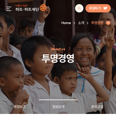
후원하기
gnb menu open
Home
소개
투명경영
인기 키워드
About us
#정기후원
#하트플레이스
#캠페인
#팬덤후원
투명경영
재정보고
정보공개
윤리규정
투명경영