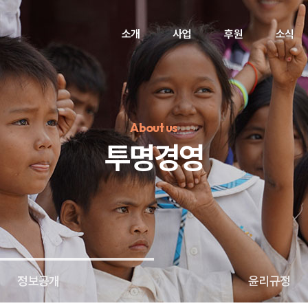
소개
사업
후원
소식
About us
투명경영
정기후원
#하트플레이스
#캠페인
#팬덤후원
정보공개
윤리규정