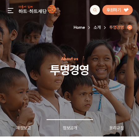
후원하기
gnb menu open
Home
소개
투명경영
인기 키워드
About us
#정기후원
#하트플레이스
#캠페인
#팬덤후원
투명경영
재정보고
정보공개
윤리규정
투명경영