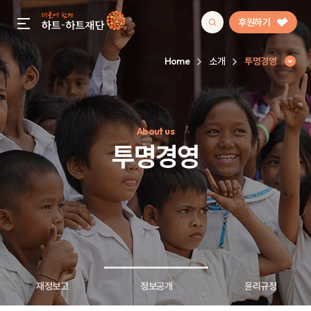
후원하기
gnb menu open
Home
소개
투명경영
인기 키워드
About us
#정기후원
#하트플레이스
#캠페인
#팬덤후원
투명경영
재정보고
정보공개
윤리규정
투명경영