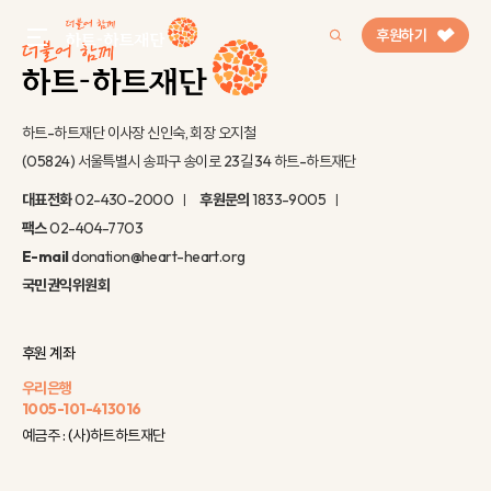
후원하기
gnb menu open
하트-하트재단 이사장 신인숙, 회장 오지철
(05824) 서울특별시 송파구 송이로 23길 34 하트-하트재단
인기 키워드
대표전화
02-430-2000
후원문의
1833-9005
#정기후원
#하트플레이스
#캠페인
#팬덤후원
팩스
02-404-7703
E-mail
donation@heart-heart.org
국민권익위원회
후원 계좌
우리은행
1005-101-413016
예금주 : (사)하트하트재단