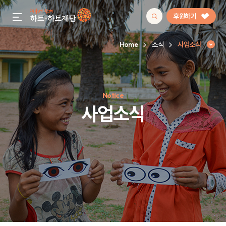
후원하기
gnb menu open
Home
소식
사업소식
인기 키워드
Notice
#정기후원
#하트플레이스
#캠페인
#팬덤후원
사업소식
사업소식