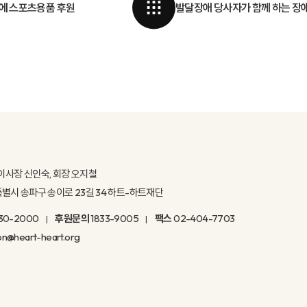
에 스포츠용품 후원
발달장애 당사자가 함께 하는 장
이사장 신인숙, 회장 오지철
울특별시 송파구 송이로 23길 34 하트-하트재단
30-2000
후원문의
1833-9005
팩스
02-404-7703
on@heart-heart.org