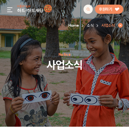
후원하기
gnb menu open
Home
소식
사업소식
인기 키워드
Notice
#정기후원
#하트플레이스
#캠페인
#팬덤후원
사업소식
사업소식