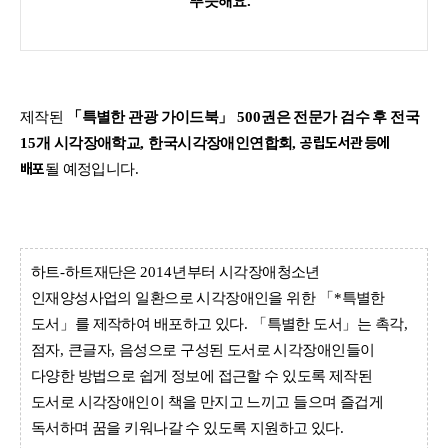
뿌듯해요
.”
제작된
「
특별한 관광 가이드북
」
500
권은 전문가 검수 후
전국
공립도서관 등에
15
개 시각장애학교
,
한국시각장애인연합회
,
배포
될 예정입니다
.
하트
-
하트재단은
2014
년부터 시각장애청소년
인재양성사업의 일환으로 시각장애인을 위한
「
*
특별한
도서
」
를 제작하여 배포하고 있다
.
「
특별한 도서
」
는 촉각
,
점자
,
큰글자
,
음성으로 구성된 도서로 시각장애인들이
다양한 방법으로 쉽게 정보에 접근할 수 있도록 제작된
도서로 시각장애인이 책을 만지고 느끼고 들으며 즐겁게
독서하며 꿈을 키워나갈 수 있도록 지원하고 있다
.