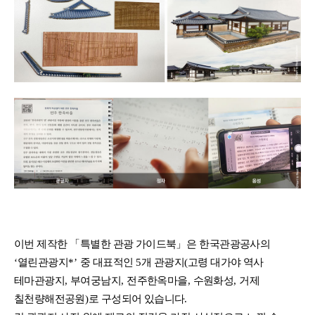
이번 제작한
「
특별한 관광 가이드북
」
은 한국관광공사의
‘
열린관광지
*’
중 대표적인
5
개 관광지
(
고령 대가야 역사
테마관광지
,
부여궁남지
,
전주한옥마을
,
수원화성
,
거제
칠천량해전공원
)
로 구성되어 있습니다
.