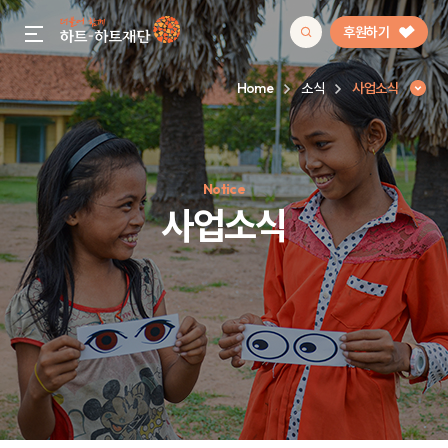
후원하기
gnb menu open
Home
소식
사업소식
인기 키워드
Notice
#정기후원
#하트플레이스
#캠페인
#팬덤후원
사업소식
사업소식