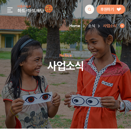
후원하기
gnb menu open
Home
소식
사업소식
인기 키워드
Notice
#정기후원
#하트플레이스
#캠페인
#팬덤후원
사업소식
사업소식