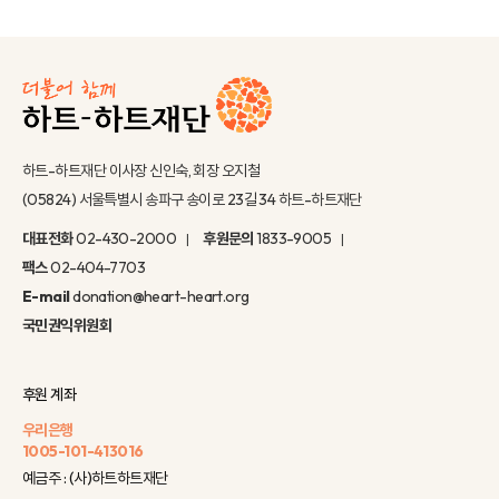
하트-하트재단 이사장 신인숙, 회장 오지철
(05824) 서울특별시 송파구 송이로 23길 34 하트-하트재단
대표전화
02-430-2000
후원문의
1833-9005
팩스
02-404-7703
E-mail
donation@heart-heart.org
국민권익위원회
후원 계좌
우리은행
1005-101-413016
예금주 : (사)하트하트재단