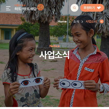
후원하기
gnb menu open
Home
소식
사업소식
인기 키워드
Notice
#정기후원
#하트플레이스
#캠페인
#팬덤후원
사업소식
사업소식