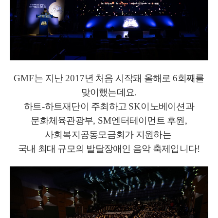
GMF
는 지난
2017
년 처음 시작돼 올해로
6
회째를
맞이했는데요
.
하트
-
하트재단이 주최하고
SK
이노베이션과
문화체육관광부
, SM
엔터테이먼트 후원
,
사회복지공동모금회가 지원하는
국내 최대 규모의 발달장애인 음악 축제입니다
!