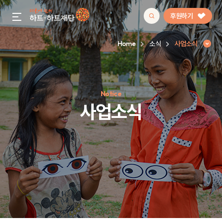
후원하기
gnb menu open
Home
소식
사업소식
인기 키워드
Notice
#정기후원
#하트플레이스
#캠페인
#팬덤후원
사업소식
사업소식