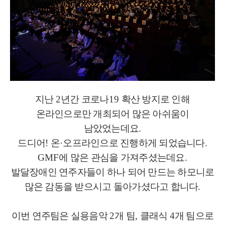
지난
2
년간 코로나
19
확산 방지로 인해
온라인으로만 개최되어 많은 아쉬움이
남았었는데요
.
드디어
!
온
·
오프라인으로 진행하게 되었습니다
.
GMF
에 많은 관심을 가져주셨는데요
.
발달장애인 연주자들이 하나 되어 만드는 하모니로
많은 감동을 받으시고 돌아가셨다고 합니다
.
이번 연주팀은 실용음악
2
개 팀
,
클래식
4
개 팀으로