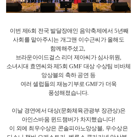
이번 제
6
회 전국 발달장애인 음악축제에서
5
년째
사회를 맡아주시는 개그맨 이수근씨가 올해도
함께해주셨고
,
브라운아이드걸스 리더 제아씨가 심사위원
,
소녀시대 효연씨와 제
5
회
GMF
대상 수상팀 비바체
앙상블의 축하 공연 등
여러 셀럽들의 재능기부로
GMF
가 더욱
풍성해졌습니다
.
이날 경연에서 대상
(
문화체육관광부 장관상
)
은
아인스바움 윈드챔버가 차지했습니다
!
이 외에 최우수상은 콘솔피아노앙상블
,
우수상은