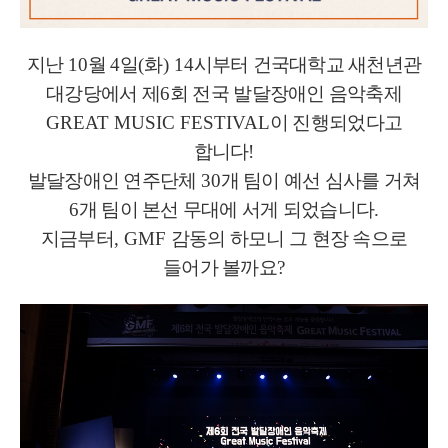
지난
10
월
4
일
(
화
) 14
시부터 건국대학교 새천년관
대강당에서 제
6
회 전국 발달장애인 음악축제
GREAT MUSIC FESTIVAL
이 진행되었다고
합니다
!
발달장애인 연주단체
30
개 팀이 예선 심사를 거쳐
6
개 팀이 본선 무대에 서게 되었습니다
.
지금부터
, GMF
감동의 하모니 그 현장 속으로
들어가 볼까요
?