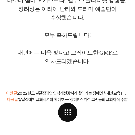
다소니 챔버 오케스트라
,
벨루스 클라리넷 앙상블
,
장려상은 아리아 난타와 드리미 예술단이
수상했습니다
.
모두 축하드립니다
!
내년에는 더욱 빛나고 그레이트한
GMF
로
인사드리겠습니다
.
이전 글
2022년도 발달장애인 인식개선강사가 찾아가는 장애인식개선교육 [하트해피스쿨] 이야기
다음 글
발달장애인 삽화작가와 함께 하는 '장애인식개선 그림동화 삽화제작 수업'