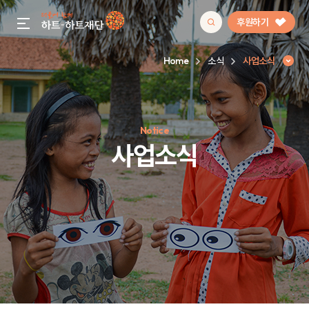
후원하기
gnb menu open
Home
소식
사업소식
인기 키워드
Notice
#정기후원
#하트플레이스
#캠페인
#팬덤후원
사업소식
사업소식