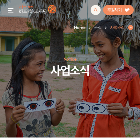
후원하기
gnb menu open
Home
소식
사업소식
인기 키워드
Notice
#정기후원
#하트플레이스
#캠페인
#팬덤후원
사업소식
사업소식