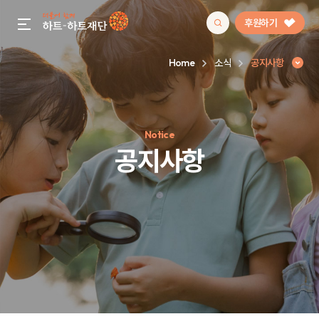
후원하기
gnb menu open
Home
소식
공지사항
인기 키워드
Notice
#정기후원
#하트플레이스
#캠페인
#팬덤후원
공지사항
공지사항