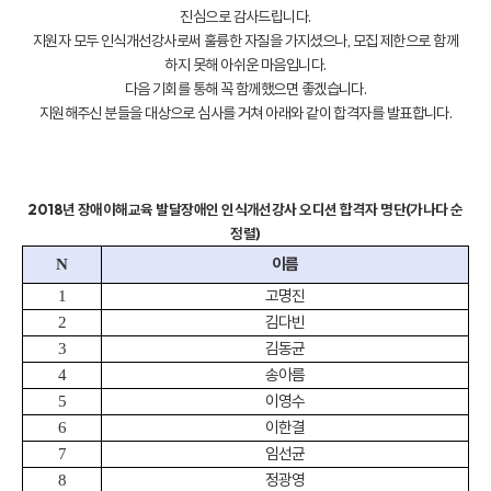
진심으로 감사드립니다.
지원자 모두 인식개선강사로써 훌륭한 자질을 가지셨으나, 모집 제한으로 함께
하지 못해 아쉬운 마음입니다.
다음 기회를 통해 꼭 함께했으면 좋겠습니다.
지원해주신 분들을 대상으로 심사를 거쳐 아래와 같이 합격자를 발표합니다.
2018년 장애이해교육 발달장애인 인식개선강사 오디션 합격자 명단(가나다 순
정렬)
이름
N
고명진
1
김다빈
2
김동균
3
송아름
4
이영수
5
이한결
6
임선균
7
정광영
8