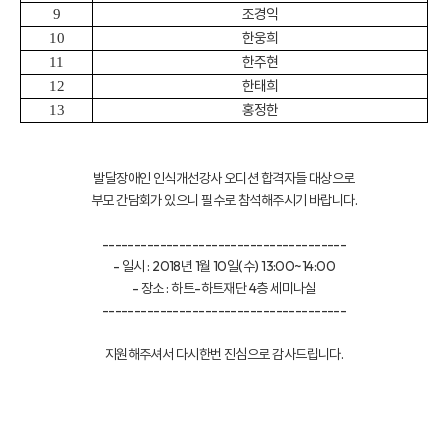
조경익
9
한웅희
10
한주현
11
한태희
12
홍정한
13
발달장애인 인식개선강사 오디션 합격자들 대상으로
부모 간담회가 있으니 필수로 참석해주시기 바랍니다.
--------------------------------------
- 일시 : 2018년 1월 10일(수) 13:00~14:00
- 장소 : 하트-하트재단 4층 세미나실
--------------------------------------
지원해주셔서 다시한번 진심으로 감사드립니다.